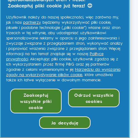
Zaakceptuj pliki cookie już teraz! 😊
Użytkownik należy do naszej społeczności, więc zarówno my,
jak i nasi
partnerzy
będziemy wykorzystywać pliki cookie,
piksele i podobne technologie („pliki cookie”) własne oraz stron
trzecich w tej witrynie, aby udostępniać użytkownikowi
spersonalizowane reklamy w oparciu o jego zainteresowania i
zwyczaje związane z przeglądaniem stron, wykonywać analizy
i poprawiać wrażenia związane z przeglądaniem stron. Więcej
informacji na ten temat znajduje się w naszej
Polityce
prywatności
. Akceptując pliki cookie, użytkownik zgadza się z
ich wykorzystaniem przez firmę P&G oraz jej partnerów
zgodnie z celami wymienionymi w jej
Narzędziu do wyrażania
zgody na wykorzystywanie plików cookie
, które umożliwia
także ich łatwe wyłączenie w dowolnym momencie.
Zaakceptuj
Odrzuć wszystkie
wszystkie pliki
cookies
cookie
Ja decyduję